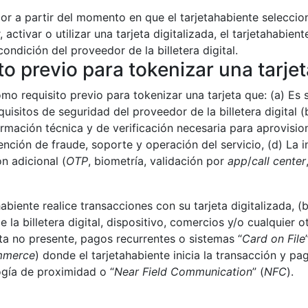
or a partir del momento en que el tarjetahabiente seleccion
, activar o utilizar una tarjeta digitalizada, el tarjetahab
condición del proveedor de la billetera digital.
o previo para tokenizar una tarjet
 requisito previo para tokenizar una tarjeta que: (a) Es su 
equisitos de seguridad del proveedor de la billetera digital 
formación técnica y de verificación necesaria para aprovisi
vención de fraude, soporte y operación del servicio, (d) La
n adicional (
OTP
, biometría, validación por
app
/
call center
habiente realice transacciones con su tarjeta digitalizada, (
e la billetera digital, dispositivo, comercios y/o cualquier o
ta no presente, pagos recurrentes o sistemas “
Card on File
mmerce
) donde el tarjetahabiente inicia la transacción y pag
ogía de proximidad o “
Near Field Communication
” (
NFC
).