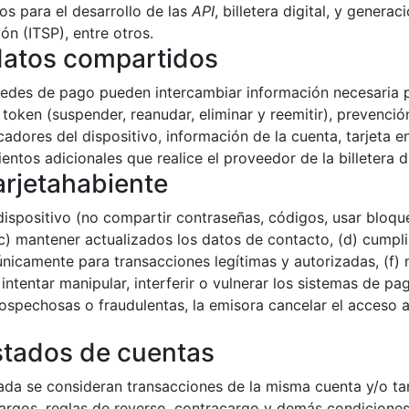
s para el desarrollo de las
API
, billetera digital, y gener
n (ITSP), entre otros.
 datos compartidos
 redes de pago pueden intercambiar información necesaria par
l token (suspender, reanudar, eliminar y reemitir), prevenci
cadores del dispositivo, información de la cuenta, tarjeta
ntos adicionales que realice el proveedor de la billetera d
arjetahabiente
dispositivo (no compartir contraseñas, códigos, usar bloque
c) mantener actualizados los datos de contacto, (d) cumpli
io únicamente para transacciones legítimas y autorizadas, (f) 
intentar manipular, interferir o vulnerar los sistemas de pago,
pechosas o fraudulentas, la emisora cancelar el acceso al 
stados de cuentas
izada se consideran transacciones de la misma cuenta y/o tar
cargos, reglas de reverso, contracargo y demás condiciones 