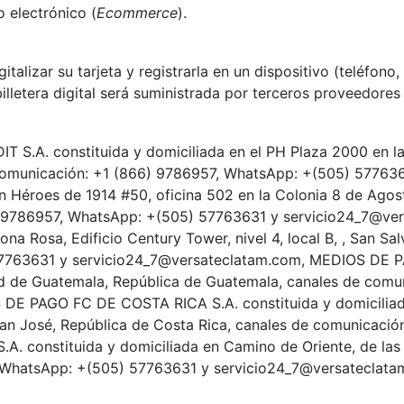
 electrónico (
Ecommerce
).
talizar su tarjeta y registrarla en un dispositivo (teléfono, r
billetera digital será suministrada por terceros proveedores
T S.A. constituida y domiciliada en el PH Plaza 2000 en las
comunicación: +1 (866) 9786957, WhatsApp: +(505) 5776
en Héroes de 1914 #50, oficina 502 en la Colonia 8 de Ago
) 9786957, WhatsApp: +(505) 57763631 y servicio24_7@ver
ona Rosa, Edificio Century Tower, nivel 4, local B, , San Sa
763631 y servicio24_7@versateclatam.com, MEDIOS DE PAG
ciudad de Guatemala, República de Guatemala, canales de co
 PAGO FC DE COSTA RICA S.A. constituida y domiciliada e
, San José, República de Costa Rica, canales de comunicac
 constituida y domiciliada en Camino de Oriente, de las of
 WhatsApp: +(505) 57763631 y servicio24_7@versateclatam.