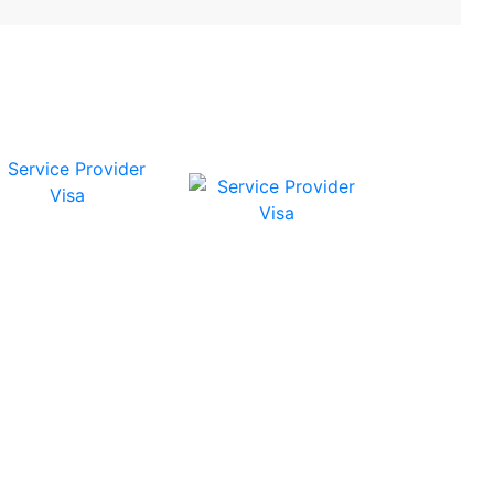
omos Certificados
Somos proveedores
de servicios VISA
Guatemala