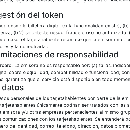
gestión del token
zada desde la billetera digital (si la funcionalidad existe),
venza, (b.2) se detecte riesgo, fraude o uso no autorizado, (
o caso, el tarjetahabiente reconoce que la emisora no puede
res y la conectividad.
 limitaciones de responsabilidad
rcero. La emisora no es responsable por: (a) fallas, indisponi
igital sobre elegibilidad, compatibilidad o funcionalidad; c
a no garantiza que el servicio esté disponible en todo mome
e datos
atos personales de los tarjetahabientes por parte de la em
tarjetahabientes únicamente podrían ser tratados con las sig
la emisora y/u otras empresas pertenecientes al mismo grup
las comunicaciones con los tarjetahabientes. Se entenderá 
ero de identidad, correo, teléfono, dirección, datos biométr