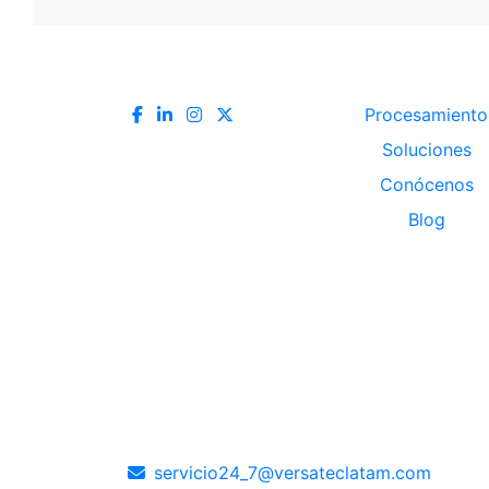
Procesamiento
Soluciones
Conócenos
Blog
Soporte 24 horas
Ofic
Pana
servicio24_7@versateclatam.com