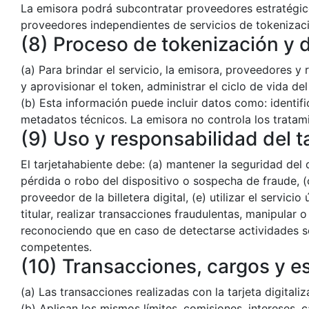
La emisora podrá subcontratar proveedores estratégico
proveedores independientes de servicios de tokenizació
(8) Proceso de tokenización y
(a) Para brindar el servicio, la emisora, proveedores y
y aprovisionar el token, administrar el ciclo de vida de
(b) Esta información puede incluir datos como: identifi
metadatos técnicos. La emisora no controla los tratamie
(9) Uso y responsabilidad del t
El tarjetahabiente debe: (a) mantener la seguridad del 
pérdida o robo del dispositivo o sospecha de fraude, (
proveedor de la billetera digital, (e) utilizar el servic
titular, realizar transacciones fraudulentas, manipular o 
reconociendo que en caso de detectarse actividades sos
competentes.
(10) Transacciones, cargos y e
(a) Las transacciones realizadas con la tarjeta digital
(b) Aplican los mismos límites, comisiones, intereses, 