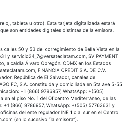
eloj, tableta u otro). Esta tarjeta digitalizada estará
 que son entidades digitales distintas de la emisora.
 calles 50 y 53 del corregimiento de Bella Vista en la
3631 y servicio24_7@versateclatam.com, SV PAYMENT
sto, alcaldía Álvaro Obregón. CDMX en los Estados
sateclatam.com, FINANCIA CREDIT S.A. DE C.V.
lvador, República de El Salvador, canales de
O FC, S.A. constituida y domiciliada en 5ta ave 5-55
municación: +1 (866) 9786957, WhatsApp: +(505)
n el piso No. 1 del Oficentro Mediterráneo, de las
ión: +1 (866) 9786957, WhatsApp: +(505) 57763631 y
icinas del ente regulador INE 1 c al sur en el Centro
com (en lo sucesivo “la emisora”).