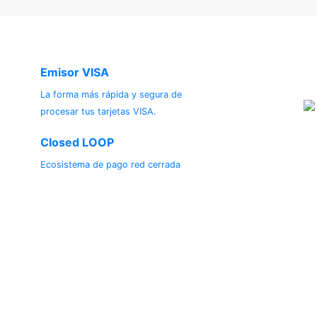
Emisor VISA
S
La forma más rápida y segura de
procesar tus tarjetas VISA.
Closed LOOP
Ecosistema de pago red cerrada
inas Regionales - Atención en horario laboral
má
Honduras