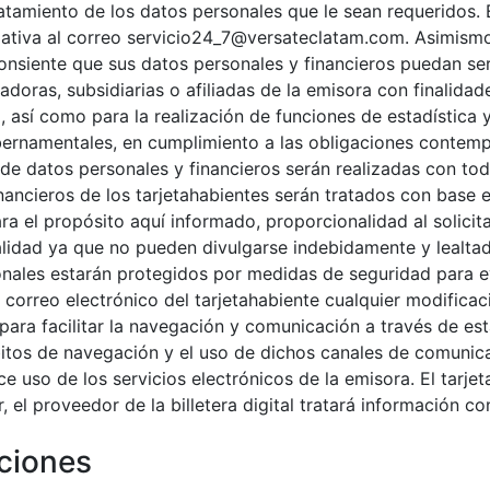
atamiento de los datos personales que le sean requeridos. 
ativa al correo servicio24_7@versateclatam.com. Asimismo
nsiente que sus datos personales y financieros puedan ser 
adoras, subsidiarias o afiliadas de la emisora con finalida
así como para la realización de funciones de estadística y r
ernamentales, en cumplimiento a las obligaciones contempl
 de datos personales y financieros serán realizadas con t
nancieros de los tarjetahabientes serán tratados con base e
ra el propósito aquí informado, proporcionalidad al solicit
idad ya que no pueden divulgarse indebidamente y lealtad a
nales estarán protegidos por medidas de seguridad para evi
 correo electrónico del tarjetahabiente cualquier modificaci
, para facilitar la navegación y comunicación a través de est
bitos de navegación y el uso de dichos canales de comunic
so de los servicios electrónicos de la emisora. El tarjeta
, el proveedor de la billetera digital tratará información co
aciones