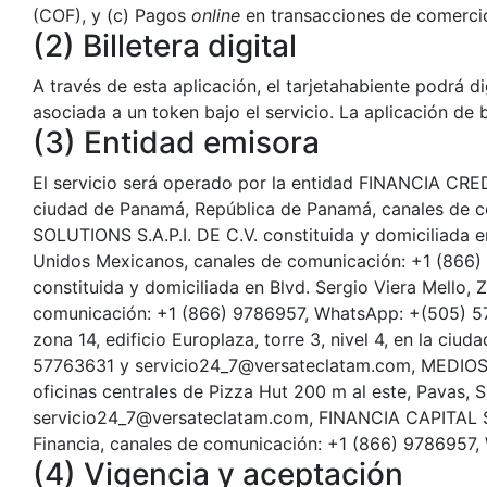
(COF), y (c) Pagos
online
en transacciones de comercio
(2) Billetera digital
A través de esta aplicación, el tarjetahabiente podrá digi
asociada a un token bajo el servicio. La aplicación de 
(3) Entidad emisora
El servicio será operado por la entidad FINANCIA CREDI
ciudad de Panamá, República de Panamá, canales de 
SOLUTIONS S.A.P.I. DE C.V. constituida y domiciliada 
Unidos Mexicanos, canales de comunicación: +1 (866
constituida y domiciliada en Blvd. Sergio Viera Mello, Z
comunicación: +1 (866) 9786957, WhatsApp: +(505) 57
zona 14, edificio Europlaza, torre 3, nivel 4, en la 
57763631 y servicio24_7@versateclatam.com, MEDIOS DE
oficinas centrales de Pizza Hut 200 m al este, Pavas
servicio24_7@versateclatam.com, FINANCIA CAPITAL S.A.
Financia, canales de comunicación: +1 (866) 9786957,
(4) Vigencia y aceptación