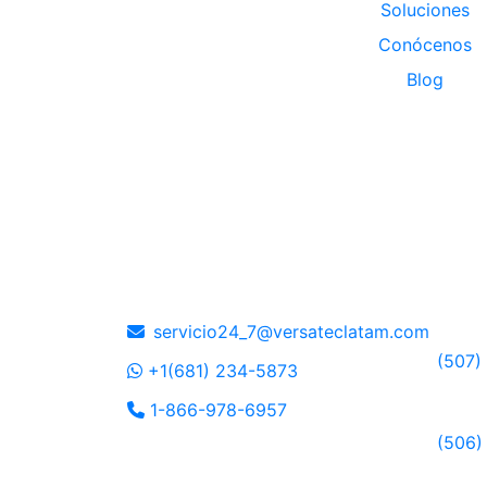
Soluciones
Conócenos
Blog
Soporte 24 horas
Ofic
Pana
servicio24_7@versateclatam.com
(507)
+1(681) 234-5873
1-866-978-6957
Costa
(506)