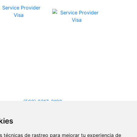
de servicios VISA
Guatemala
(502) 2317-3100
México
kies
(52) 552-618-7887
 técnicas de rastreo para mejorar tu experiencia de