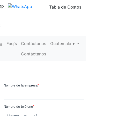
pp
Tabla de Costos
s
og
Faq's
Contáctanos
Guatemala
▾
Contáctanos