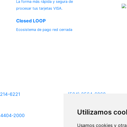
La forma más rápida y segura de
procesar tus tarjetas VISA.
Closed LOOP
Ecosistema de pago red cerrada
inas Regionales - Atención en horario laboral
má
Honduras
 214-6221
(504) 2564-6060
 Rica
El Salvador
Utilizamos coo
 4404-2000
(503) 2234-1800
Usamos cookies y otras